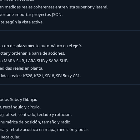
 medidas reales coherentes entre vista superior y lateral.
xportar e importar proyectos JSON.
 según la vista activa.
s con desplazamiento automático en el eje Y.
ctar y ordenar la barra de acciones.
udio MARA-SUB, LARA-SUB y SARA-SUB.
idas reales en planta.
idas reales: KS28, KS21, SB18, SB15m y CS1.
dos Subs y Dibujar.
a, rectángulo y círculo.
, offset, centrado, teclado y rotación.
 numérica de posición, tamaño y radio.
rial y rebote acústico en mapa, medición y polar.
Recalcular.