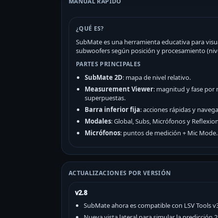
MANUAL RÁPIDO
¿QUÉ ES?
SubMate es una herramienta educativa para visu
subwoofers según posición y procesamiento (nivel
PARTES PRINCIPALES
SubMate 2D
: mapa de nivel relativo.
Measurement Viewer
: magnitud y fase por
superpuestas.
Barra inferior fija
: acciones rápidas y navega
Modales
: Global, Subs, Micrófonos y Reflexio
Micrófonos
: puntos de medición + Mic Mode.
ACTUALIZACIONES POR VERSIÓN
v2.8
SubMate ahora es compatible con LSV Tools v3 
Nueva vista lateral para simular la predicción 2