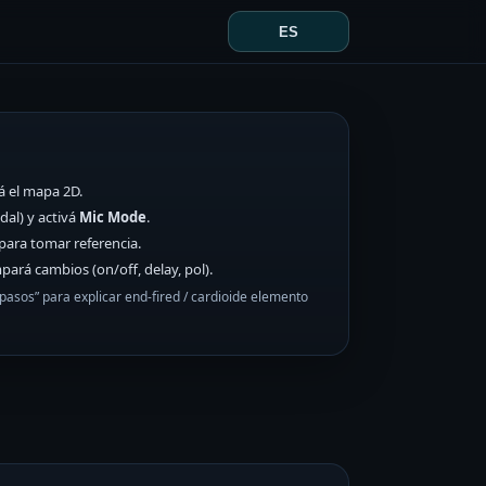
ES
á el mapa 2D.
al) y activá
Mic Mode
.
para tomar referencia.
ará cambios (on/off, delay, pol).
pasos” para explicar end-fired / cardioide elemento