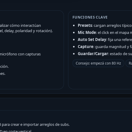
FUNCIONES CLAVE
alizar cómo interactúan
Presets
: cargan arreglos típic
, delay, polaridad y rotación).
Mic Mode
: el click en el mapa
Auto Set Delay
: fija una refe
Capture
: guarda magnitud y f
Guardar/Cargar
: estado de s
 micrófono con capturas
Consejo: empezá con 80 Hz
Ra
ción.
nes.
para crear e importar arreglos de subs.
D en corte vertical.