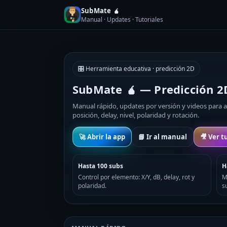
SubMate 🧉
Manual · Updates · Tutoriales
🎛️ Herramienta educativa · predicción 2D
SubMate 🧉 — Predicción 2D
Manual rápido, updates por versión y videos para
posición, delay, nivel, polaridad y rotación.
🚀 Abrir la app
📘 Ir al manual
🎥 Ver t
Hasta 100 subs
H
Control por elemento: X/Y, dB, delay, rot y
M
polaridad.
s