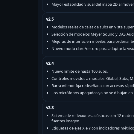
Mayor estabilidad visual del mapa 2D al mover
v2.5
Modelos reales de cajas de subs en vista superi
Selección de modelos Meyer Sound y DAS Audi
Mejoras de interfaz en móviles para ordenar b
Nuevo modo claro/oscuro para adaptar la visua
v2.4
Nuevo límite de hasta 100 subs.
Controles movidos a modales: Global, Subs, Mi
Barra inferior fija rediseñada con accesos rápi
Los micrófonos apagados ya no se dibujan en e
v2.3
Sistema de reflexiones acústicas con 12 materi
fuentes imagen.
Etiquetas de ejes X e Y con indicadores métric