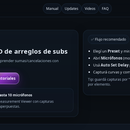
Manual
Updates
Videos
FAQ
✅ Flujo recomendado
 de arreglos de subs
Elegí un
Preset
y mir
Abrí
Micrófonos
(mod
 aprender sumas/cancelaciones con
Usá
Auto Set Delay
Capturá curvas y comp
utoriales
Tip: guardá capturas por “
por elemento.
asta 10 micrófonos
easurement Viewer con capturas
uperpuestas.